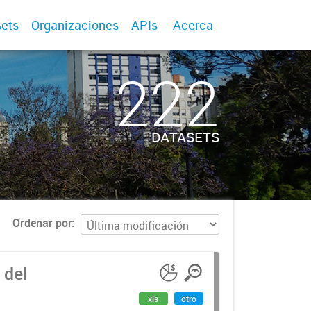
ets
Organizaciones
APIs
Acerca
222
DATASETS
Ordenar por
 del
xls
otro