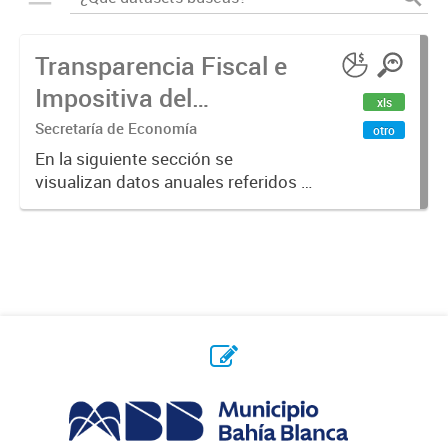
Transparencia Fiscal e
Impositiva del
xls
Municipio. Año 2023
Secretaría de Economía
otro
En la siguiente sección se
visualizan datos anuales referidos a
la transparencia fiscal e impositiva
del Municipio en el año 2023.