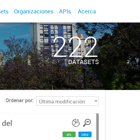
ets
Organizaciones
APIs
Acerca
222
DATASETS
Ordenar por
 del
xls
otro