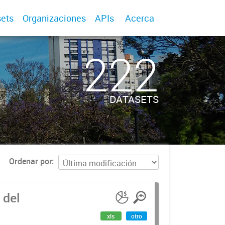
ets
Organizaciones
APIs
Acerca
222
DATASETS
Ordenar por
 del
xls
otro