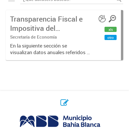
Transparencia Fiscal e
Impositiva del
xls
Municipio. Año 2023
Secretaría de Economía
otro
En la siguiente sección se
visualizan datos anuales referidos a
la transparencia fiscal e impositiva
del Municipio en el año 2023.