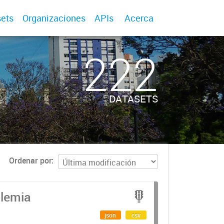
ets
Organizaciones
APIs
Acerca
222
DATASETS
Ordenar por
olemia
json
csv