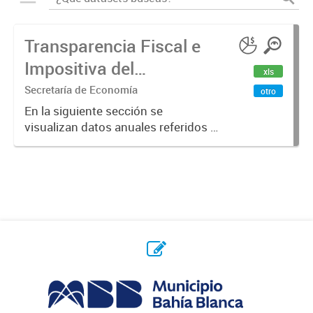
Transparencia Fiscal e
Impositiva del
xls
Municipio. Año 2023
Secretaría de Economía
otro
En la siguiente sección se
visualizan datos anuales referidos a
la transparencia fiscal e impositiva
del Municipio en el año 2023.